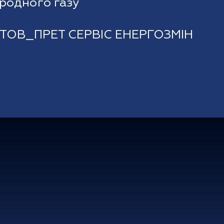
иродного газу
_ТОВ_ПРЕТ СЕРВІС ЕНЕРГОЗМІН
ргія
Природний газ
Про нас
Договори
Офіційна зві
опозиції
Комерційні пропозиції
Установчі д
аза
Нормативна база
FAQ & Робот