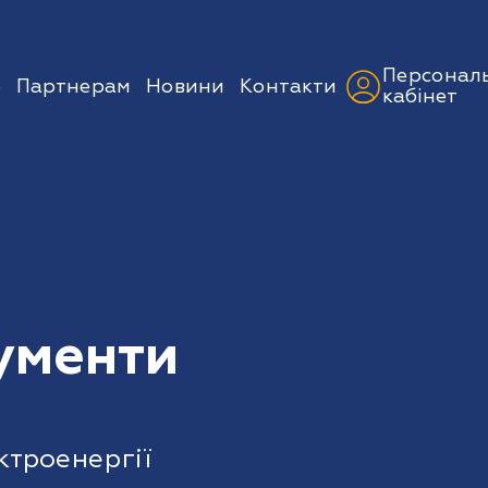
Персонал
ю
Партнерам
Новини
Контакти
кабінет
ументи
ктроенергії