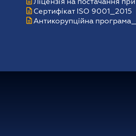
Ліцензія на постачання пр
Сертифікат ISO 9001_2015
Антикорупційна програма
Електроене
Договори
Комерційні пр
Нормативна б