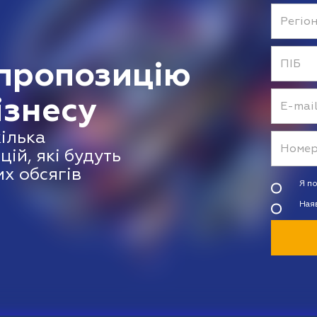
пропозицію
ізнесу
кілька
ій, які будуть
х обсягів
Я п
Ная