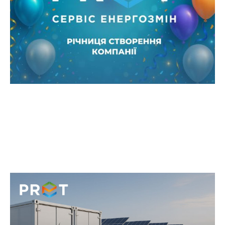
надійними енергоресурсами, підтримуючи його
стабільність і розвиток у мінливих умовах
енергетичного ринку.
Робота без відключень: як резервна
енергія підтримує бізнес-процеси
Вимкнення світла, перевантаження мереж чи
технічні аварії можуть не лише зупинити