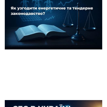
ефективний діалог і кроки до
спільних рішень!
13 серпня 2025 року відбулась зустріч учасників
ГС «Енергетичний Союз» на тему: «Активний
споживач та Prozorro: як узгодити енергетичне
та тендерне законодавство»