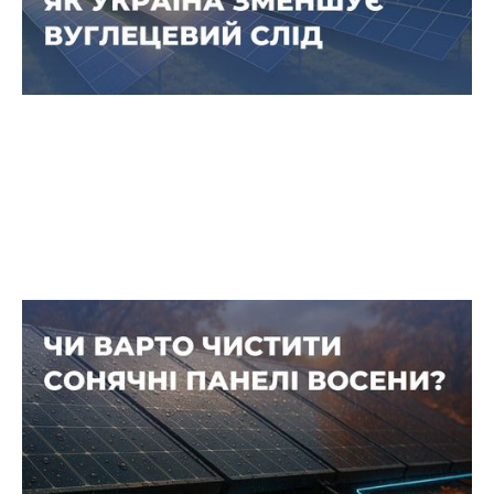
Коли варто чистити сонячні панелі
восени — і коли краще цього не
робити
Осінь — неочевидний сезон для миття панелей,
але саме в цей період на поверхні
накопичуються викиди від опалення, сажа, пил
від доріг та листяна органіка.