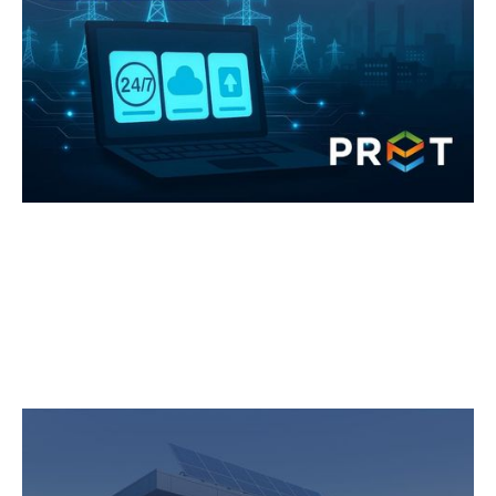
Ми зробили ще один крок назустріч нашим
клієнтам. Тепер через онлайн-офіс «ПРЕТ Сервіс
Енергозмін» ви можете подати заяви на
приєднання.
Сонячна енергія: стратегія для
сучасного бізнесу