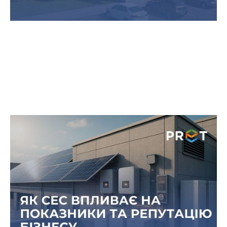
Вплив сонячних станцій на ESG-
показники компанії: зелена
репутація для інвесторів
У сучасному бізнес-середовищі інвестори та
партнери дедалі більше звертають увагу на
ESG-показники компаній.