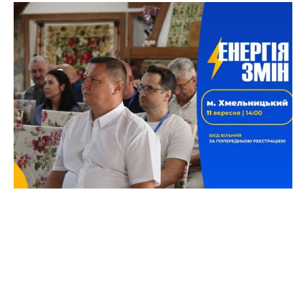
«Енергія змін»: як не проспати
енергетичний перехід | м.
Хмельницький
«Енергія змін» — це відкрита розмова бізнесу,
влади та енергетичних фахівців про те, як діяти
вже сьогодні, щоб знизити витрати, уникнути
ризиків і впевнено рухатися до майбутнього.