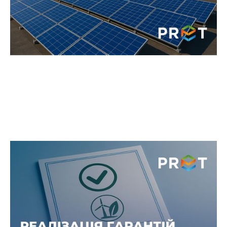
ТОВ «ПРЕТ СЕРВІС ЕНЕРГОЗМІН»
уклало угоду про продаж гарантій
походження «зеленої»
електроенергії ТОВ «ТАРКЕТТ
ВІНІСІН»
Цей крок засвідчує спільне прагнення компаній