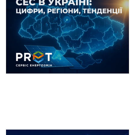
Як змінився попит на сонячні
електростанції в Україні у 2025
році: цифри, регіони, тенденції
За перше півріччя 2025 року український ринок
сонячної енергетики продовжив активний
розвиток, демонструючи стабільне зростання
потужностей розподіленої генерації.