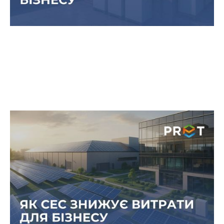
Як сонячна генерація допомагає
знизити енергетичні витрати та
підвищити маржинальність бізнесу
Власна СЕС дозволяє не лише зменшити
витрати на електроенергію, але й стабілізувати
операційні процеси, що безпосередньо впливає
на маржинальність продукції чи послуг.