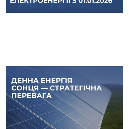
Чому денне споживання стає
стратегічною перевагою
На відміну від інших галузей, виробничі
підприємства мають чітко виражений піковий
графік — основні технологічні процеси
відбуваються саме у світлу частину доби.