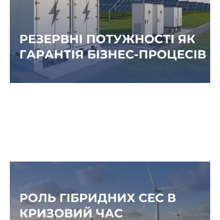
роботу, а й спричинити фінансові втрати,
пошкодження обладнання або втрату клієнтів.
Сонце проти темряви: роль
гібридних СЕС у часи енергетичних
викликів
Перебої в електропостачанні, зростання