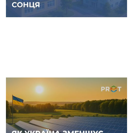
Енергія без викидів: як сонячні
станції зменшують вуглецевий слід
України
Українські компанії дедалі активніше
переходять на «зелену» енергію, зменшуючи
залежність від традиційних джерел і
скорочуючи свій вуглецевий слід.