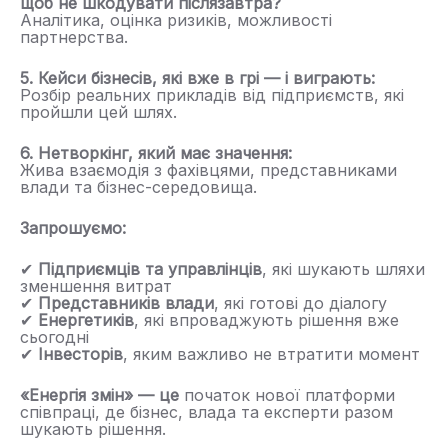
щоб не шкодувати післязавтра?
Аналітика, оцінка ризиків, можливості
партнерства.
5. Кейси бізнесів, які вже в грі — і виграють:
Розбір реальних прикладів від підприємств, які
пройшли цей шлях.
6. Нетворкінг, який має значення:
Жива взаємодія з фахівцями, представниками
влади та бізнес-середовища.
Запрошуємо:
✔
Підприємців та управлінців
, які шукають шляхи
зменшення витрат
✔
Представників влади
, які готові до діалогу
✔
Енергетиків
, які впроваджують рішення вже
сьогодні
✔
Інвесторів
, яким важливо не втратити момент
«Енергія змін» — це
початок нової платформи
співпраці, де бізнес, влада та експерти разом
шукають рішення.