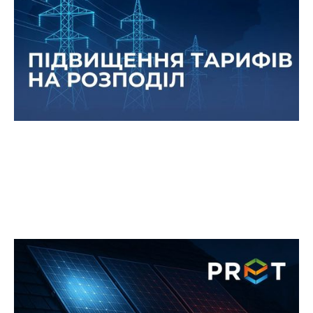
26 серпня 2025 року, на засіданні НКРЕКП було
прийнято постанову про нові тарифи на послуги
з розподілу електроенергії.
Сонячні панелі та кібербезпека:
чому навіть СЕС можуть стати
мішенню для хакерів
Сонячні електростанції в Україні продовжують