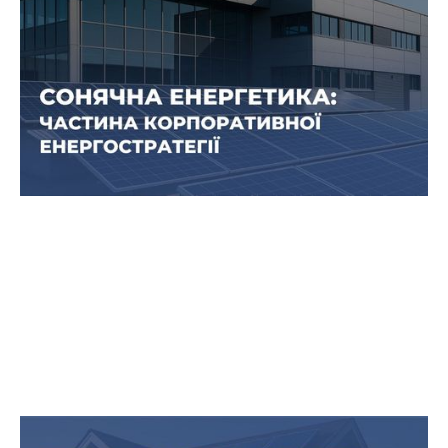
підприємства
Сонячні електростанції стають не лише модним
трендом, а й практичним інструментом
управління енергосистемою. Але ключ у тому,
щоб правильно вписати СЕС у роботу бізнесу. І
саме тут на перший план виходить
енергоконсалтинг.