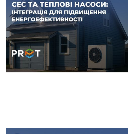
СЕС і теплові насоси: поєднання
для енергоефективності та
економії
Сонячні електростанції (СЕС) і теплові насоси
стають все більш популярним поєднанням для
приватних домогосподарств, комунальних
установ і промислових об’єктів в Україні.