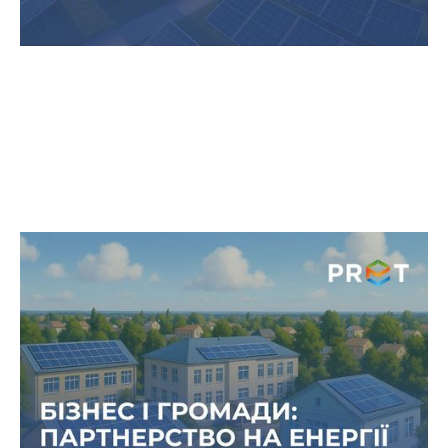
Сонце для комунальних об`єктів:
як бізнес може підтримувати
соціальні об’єкти
У часи, коли енергетична стабільність визначає
безпеку цілих громад, проєкти зі встановлення
сонячних електростанцій на лікарнях, школах та
інших соціально важливих об’єктах набувають
особливого значення.