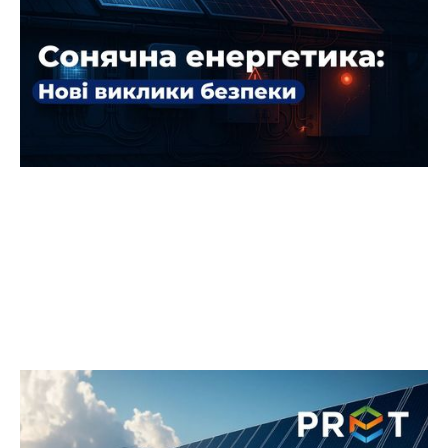
зростати в популярності серед бізнесу та
приватних домогосподарств. Вони приносять
економію, незалежність від енергосистеми та
навіть прибуток.
Українці масово переходять на
батареї: новий тренд чи