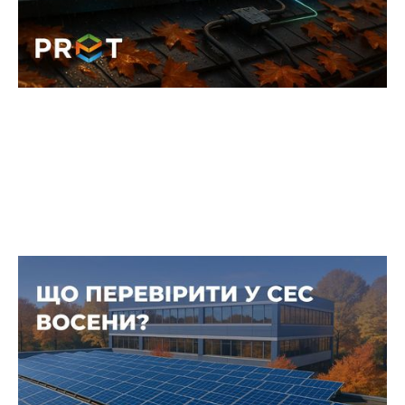
Як дощ і волога впливають на
контакти та кабелі СЕС і що
обов’язково перевірити восени
Саме в цей період з’являється найбільше
пошкоджень контактів і кабельних трас, які
взимку перетворюються на аварії.