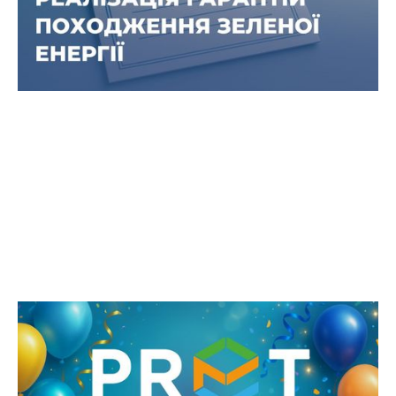
підтримувати розвиток «зеленої» енергетики в
Україні та сприяти формуванню сталого
майбутнього.
Річниця PRET Сервіс Енергозмін —
енергія розвитку та партнерства
Від моменту створення ми впевнено рухаємося
шляхом змін, забезпечуючи український бізнес