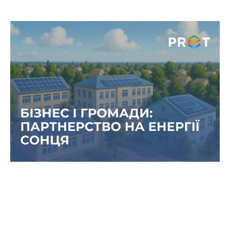
Сонце для комунальних об`єктів:
як бізнес може підтримувати
соціальні об’єкти
У часи, коли енергетична стабільність визначає
безпеку цілих громад, проєкти зі встановлення
сонячних електростанцій на лікарнях, школах та
інших соціально важливих об’єктах набувають
особливого значення.