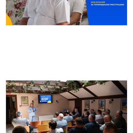
«Енергія змін»: як не проспати
енергетичний перехід | м.
Тернопіль
«Енергія змін» — це відкрита розмова бізнесу,
влади та енергетичних фахівців про те, як діяти
вже сьогодні, щоб знизити витрати, уникнути
ризиків і впевнено рухатися до майбутнього.