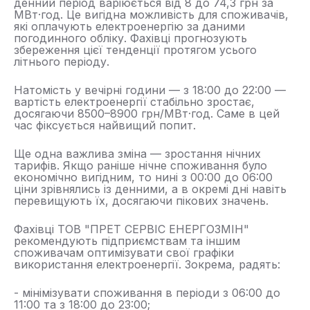
денний період варіюється від 8 до 74,3 грн за
МВт·год. Це вигідна можливість для споживачів,
які оплачують електроенергію за даними
погодинного обліку. Фахівці прогнозують
збереження цієї тенденції протягом усього
літнього періоду.
Натомість у вечірні години — з 18:00 до 22:00 —
вартість електроенергії стабільно зростає,
досягаючи 8500–8900 грн/МВт·год. Саме в цей
час фіксується найвищий попит.
Ще одна важлива зміна — зростання нічних
тарифів. Якщо раніше нічне споживання було
економічно вигідним, то нині з 00:00 до 06:00
ціни зрівнялись із денними, а в окремі дні навіть
перевищують їх, досягаючи пікових значень.
Фахівці ТОВ "ПРЕТ СЕРВІС ЕНЕРГОЗМІН"
рекомендують підприємствам та іншим
споживачам оптимізувати свої графіки
використання електроенергії. Зокрема, радять:
- мінімізувати споживання в періоди з 06:00 до
11:00 та з 18:00 до 23:00;