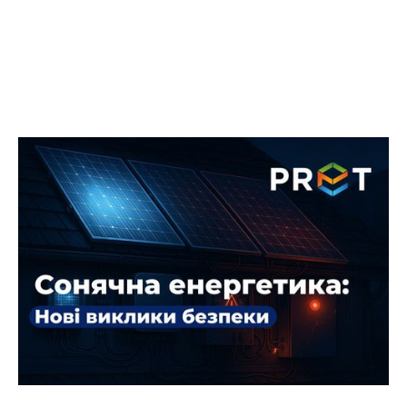
Сонячні панелі та кібербезпека:
чому навіть СЕС можуть стати
мішенню для хакерів
Сонячні електростанції в Україні продовжують
зростати в популярності серед бізнесу та
приватних домогосподарств. Вони приносять
економію, незалежність від енергосистеми та
навіть прибуток.