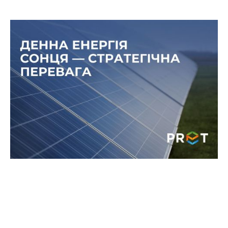
Чому денне споживання стає
стратегічною перевагою
На відміну від інших галузей, виробничі
підприємства мають чітко виражений піковий
графік — основні технологічні процеси
відбуваються саме у світлу частину доби.