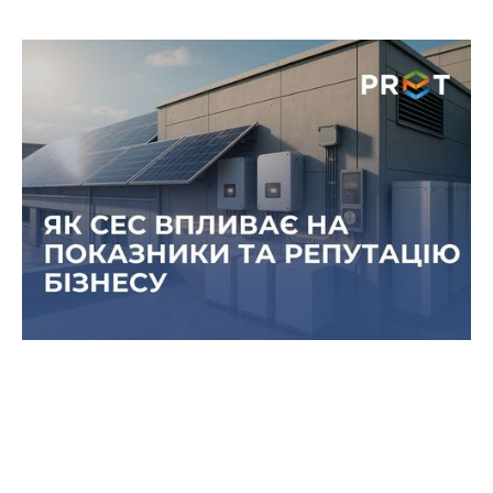
Вплив сонячних станцій на ESG-
показники компанії: зелена
репутація для інвесторів
У сучасному бізнес-середовищі інвестори та
партнери дедалі більше звертають увагу на
ESG-показники компаній.