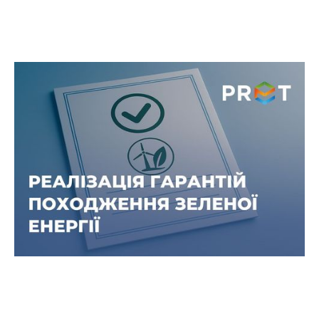
ТОВ «ПРЕТ СЕРВІС ЕНЕРГОЗМІН»
уклало угоду про продаж гарантій
походження «зеленої»
електроенергії ТОВ «ТАРКЕТТ
ВІНІСІН»
Цей крок засвідчує спільне прагнення компаній
підтримувати розвиток «зеленої» енергетики в
Україні та сприяти формуванню сталого
майбутнього.