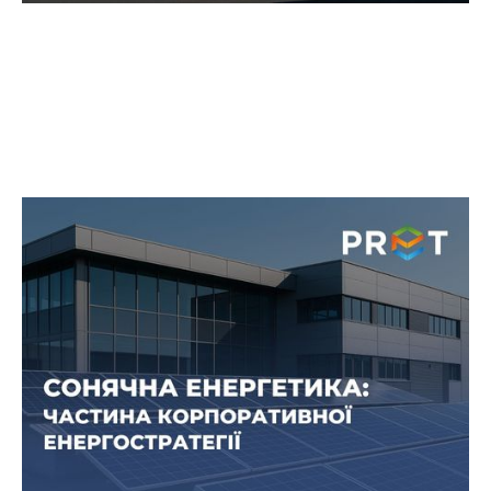
Сонячна енергія як частина
енергетичної стратегії
підприємства
Сонячні електростанції стають не лише модним
трендом, а й практичним інструментом
управління енергосистемою. Але ключ у тому,
щоб правильно вписати СЕС у роботу бізнесу. І
саме тут на перший план виходить
енергоконсалтинг.