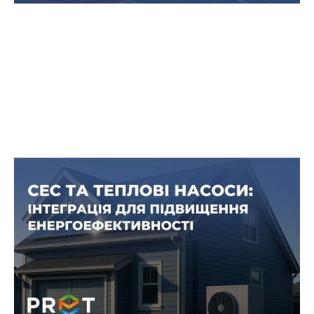
СЕС і теплові насоси: поєднання
для енергоефективності та
економії
Сонячні електростанції (СЕС) і теплові насоси
стають все більш популярним поєднанням для
приватних домогосподарств, комунальних
установ і промислових об’єктів в Україні.