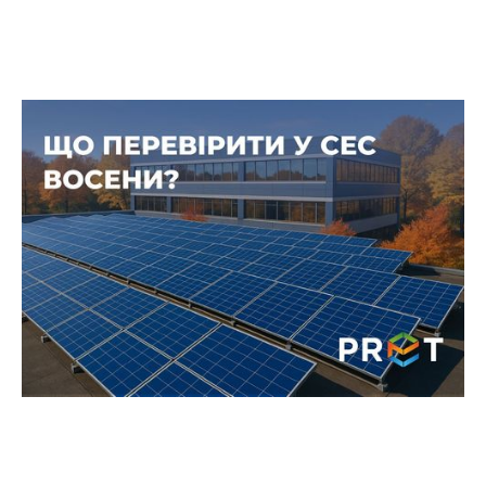
Як дощ і волога впливають на
контакти та кабелі СЕС і що
обов’язково перевірити восени
Саме в цей період з’являється найбільше
пошкоджень контактів і кабельних трас, які
взимку перетворюються на аварії.