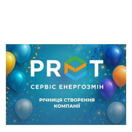
Річниця PRET Сервіс Енергозмін —
енергія розвитку та партнерства
Від моменту створення ми впевнено рухаємося
шляхом змін, забезпечуючи український бізнес
надійними енергоресурсами, підтримуючи його
стабільність і розвиток у мінливих умовах
енергетичного ринку.