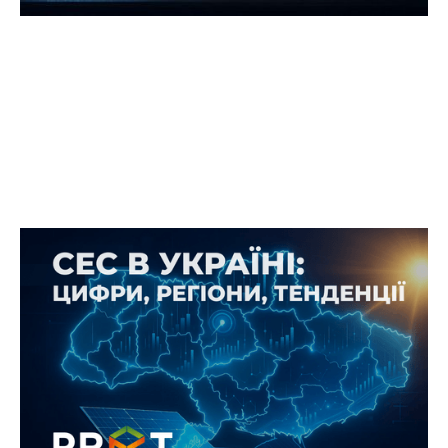
Як змінився попит на сонячні
електростанції в Україні у 2025
році: цифри, регіони, тенденції
За перше півріччя 2025 року український ринок
сонячної енергетики продовжив активний
розвиток, демонструючи стабільне зростання
потужностей розподіленої генерації.