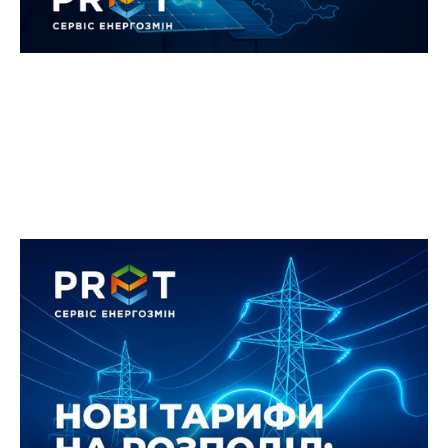
Можливе запровадження проєкту
постанови на розподіл
електроенергії з 1 вересня 2025
року: що варто знати бізнесу
25 липня 2025 було запропоновано проєкт
постанови НКРЕКП про нові тарифи на послуги
з розподілу електроенергії.