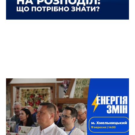
«Енергія змін»: як не проспати
енергетичний перехід | м.
Хмельницький
«Енергія змін» — це відкрита розмова бізнесу,
влади та енергетичних фахівців про те, як діяти
вже сьогодні, щоб знизити витрати, уникнути
ризиків і впевнено рухатися до майбутнього.