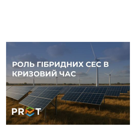
Сонце проти темряви: роль
гібридних СЕС у часи енергетичних
викликів
Перебої в електропостачанні, зростання
навантаження на мережі та потреба у
стабільних джерелах енергії показали, наскільки
важливою є енергонезалежність кожного
бізнесу.