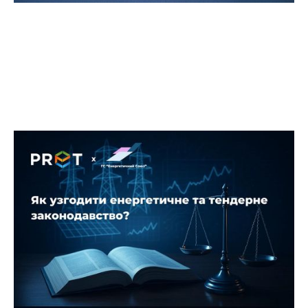
Подія у співпраці з ГС
«Енергетичний Союз» —
ефективний діалог і кроки до
спільних рішень!
13 серпня 2025 року відбулась зустріч учасників
ГС «Енергетичний Союз» на тему: «Активний
споживач та Prozorro: як узгодити енергетичне
та тендерне законодавство»