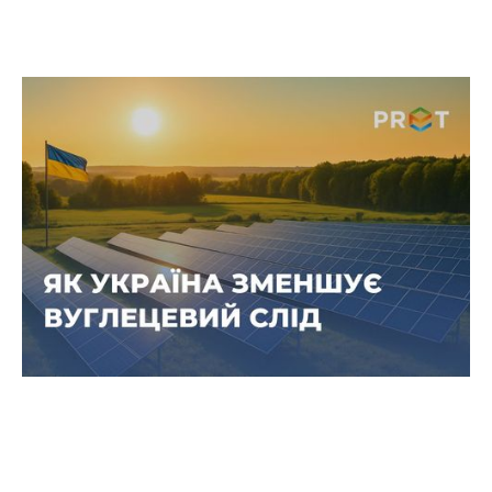
Енергія без викидів: як сонячні
станції зменшують вуглецевий слід
України
Українські компанії дедалі активніше
переходять на «зелену» енергію, зменшуючи
залежність від традиційних джерел і
скорочуючи свій вуглецевий слід.